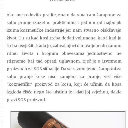
Ako me redovito pratite, znate da smatram šampone za
suho pranje izuzetno praktičnima i jednim od najboljih
izuma kozmetičke industrije jer nam stvarno olakšavaju
život. Tu su kad kosi treba dodati volumena, kao i kad ju
treba osvježiti, kada ju, zahvaljujući današnjem ubrzanom
ritmu života i brojnim obavezama jednostavno ne
stignemo baš tad oprati, uglavnom, riječ je o izvrsnom
proizvodu za SOS situacije. Da se razumijemo, šamponi za
suho pranje kose nisu zamjena za pranje, već više
"kozmetički" proizvod za kosu, koji će učiniti da kosa
izgleda čišće nego što uistinu je i dati joj svježinu, dakle
pravi SOS proizvod.