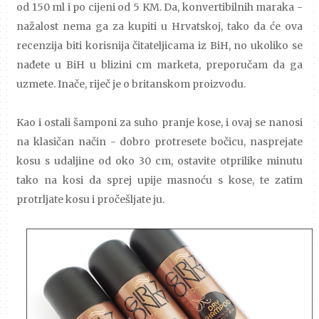
od 150 ml i po cijeni od 5 KM. Da, konvertibilnih maraka -
nažalost nema ga za kupiti u Hrvatskoj, tako da će ova
recenzija biti korisnija čitateljicama iz BiH, no ukoliko se
nađete u BiH u blizini cm marketa, preporučam da ga
uzmete. Inače, riječ je o britanskom proizvodu.
Kao i ostali šamponi za suho pranje kose, i ovaj se nanosi
na klasičan način - dobro protresete bočicu, nasprejate
kosu s udaljine od oko 30 cm, ostavite otprilike minutu
tako na kosi da sprej upije masnoću s kose, te zatim
protrljate kosu i pročešljate ju.