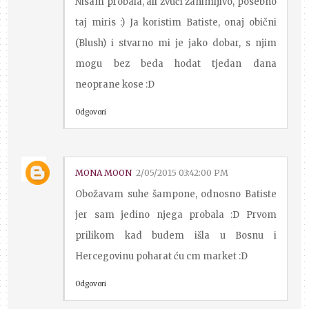
Nisam probala, ali zvuči zanimljivo, posebno
taj miris :) Ja koristim Batiste, onaj obični
(Blush) i stvarno mi je jako dobar, s njim
mogu bez beda hodat tjedan dana
neoprane kose :D
Odgovori
MONA MOON
2/05/2015 03:42:00 PM
Obožavam suhe šampone, odnosno Batiste
jer sam jedino njega probala :D Prvom
prilikom kad budem išla u Bosnu i
Hercegovinu poharat ću cm market :D
Odgovori