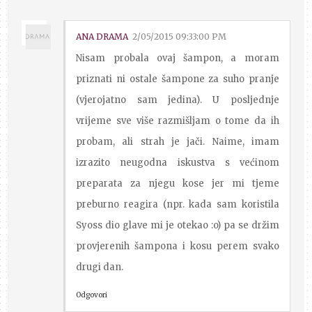
ANA DRAMA
2/05/2015 09:33:00 PM
Nisam probala ovaj šampon, a moram
priznati ni ostale šampone za suho pranje
(vjerojatno sam jedina). U posljednje
vrijeme sve više razmišljam o tome da ih
probam, ali strah je jači. Naime, imam
izrazito neugodna iskustva s većinom
preparata za njegu kose jer mi tjeme
preburno reagira (npr. kada sam koristila
Syoss dio glave mi je otekao :o) pa se držim
provjerenih šampona i kosu perem svako
drugi dan.
Odgovori