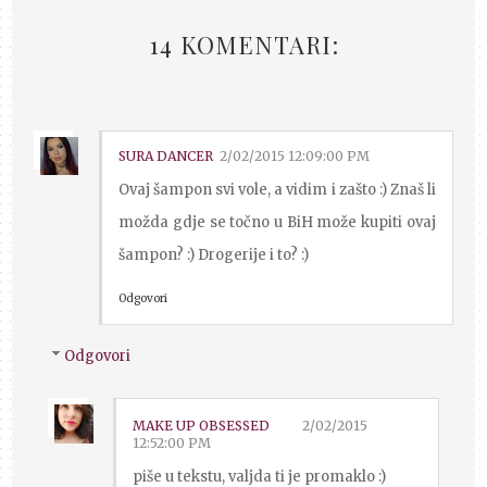
14 KOMENTARI:
SURA DANCER
2/02/2015 12:09:00 PM
Ovaj šampon svi vole, a vidim i zašto :) Znaš li
možda gdje se točno u BiH može kupiti ovaj
šampon? :) Drogerije i to? :)
Odgovori
Odgovori
MAKE UP OBSESSED
2/02/2015
12:52:00 PM
piše u tekstu, valjda ti je promaklo :)