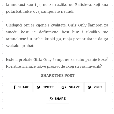
tamnokosi kao i ja, no za razliku od Batiste-a, koji zna
pofarbati ruke, ovaj šampon to ne radi.
Gledajući omjer cijene i kvalitete, Girlz Only šampon za
smeđu kosu je definitivno best buy i ukoliko ste
tamnokose i u prilici kupiti ga, moja preporuka je da ga
svakako probate.
Jeste li probale Girlz Only šampone za suho pranje kose?
Koristite li i inače takve proizvode i koji su vaši favoriti?
SHARE THIS POST
SHARE
TWEET
SHARE
PIN IT
SHARE